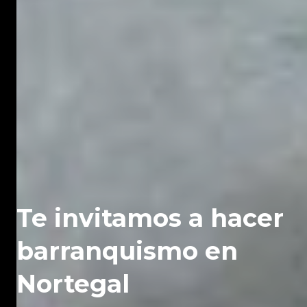
Te invitamos a hacer
barranquismo en
Nortegal